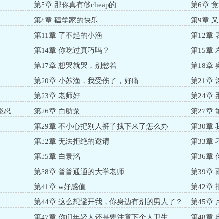
第5章 那你真有够cheap的
第6章 
第8章 磕学家的快乐
第9章 
第11章 了不起的小渔
第12章
第14章 你吃过真巧吗？
第15章
第17章 想哭就哭，别憋着
第18章
第20章 小苏渔，我受伤了，好痛
第21章
第23章 老师好
第24章
能忍
第26章 白舫粟
第27章
第29章 不小心把别人裤子拽下来了怎么办
第30章
第32章 无法拒绝的邀请
第33章
第35章 白景洺
第36章
第38章 普普通通的大学老师
第39章
第41章 w好感值
第42章
第44章 这么想避开我，你身边有别的男人了？
第45章
第47章 你们年轻人还是要注意下个人卫生
第48章