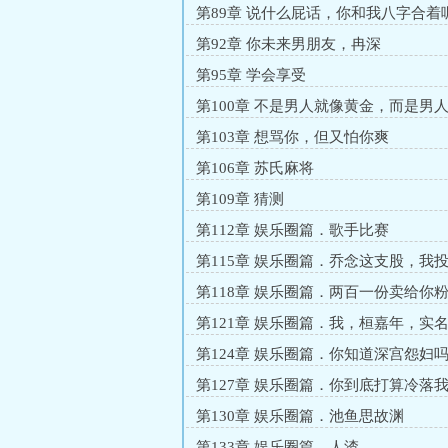
第89章 说什么屁话，你和我八字合着
第92章 你未来男朋友，冉深
第95章 学会享受
第100章 不是男人就像黄金，而是男
黄金
第103章 想骂你，但又怕你爽
第106章 苏氏麻将
第109章 猜测
第112章 娱乐圈篇．歌手比赛
第115章 娱乐圈篇．乔念这支股，我
第118章 娱乐圈篇．两百一份卖给你
第121章 娱乐圈篇．我，桓嘉年，实
选手乔念作弊
第124章 娱乐圈篇．你知道深宫怨妇
第127章 娱乐圈篇．你到底打算冷落
时候？
第130章 娱乐圈篇．池鱼思故渊
第133章 娱乐圈篇．人渣