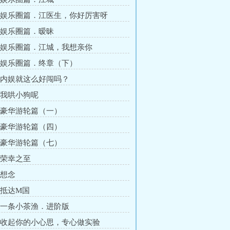
章 娱乐圈篇．江医生，你好厉害呀
章 娱乐圈篇．暧昧
章 娱乐圈篇．江城，我想亲你
章 娱乐圈篇．终章（下）
章 内娱就这么好闯吗？
章 我哄小狗呢
章 豪华游轮篇（一）
章 豪华游轮篇（四）
章 豪华游轮篇（七）
章 荣幸之至
 想念
 抵达M国
章 一条小茶渔．进阶版
章 收起你的小心思，专心做实验