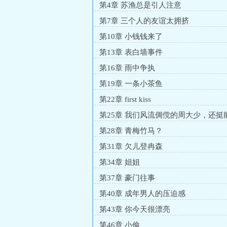
第4章 苏渔总是引人注意
第7章 三个人的友谊太拥挤
第10章 小钱钱来了
第13章 表白墙事件
第16章 雨中争执
第19章 一条小茶鱼
第22章 first kiss
第25章 我们风流倜傥的周大少，还挺
第28章 青梅竹马？
第31章 欠儿登冉森
第34章 姐姐
第37章 豪门往事
第40章 成年男人的压迫感
第43章 你今天很漂亮
第46章 小偷