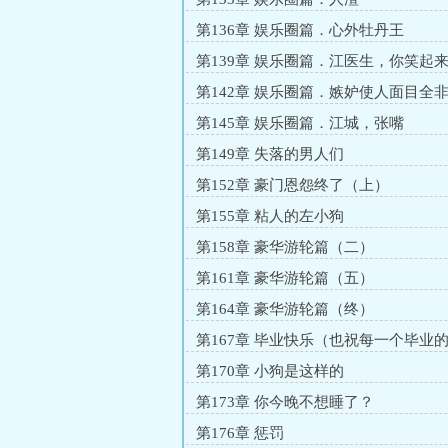
第136章 娱乐圈篇．心外牡丹王
第139章 娱乐圈篇．江医生，你笑起
好像
第142章 娱乐圈篇．嫉妒使人面目全
第145章 娱乐圈篇．江城，张嘴
第149章 失落的男人们
第152章 豪门恩怨终了（上）
第155章 粘人的左小狗
第158章 豪华游轮篇（二）
第161章 豪华游轮篇（五）
第164章 豪华游轮篇（终）
第167章 毕业快乐（也祝每一个毕业
有美好未来）
第170章 小狗是这样的
第173章 你今晚不想睡了？
第176章 惩罚