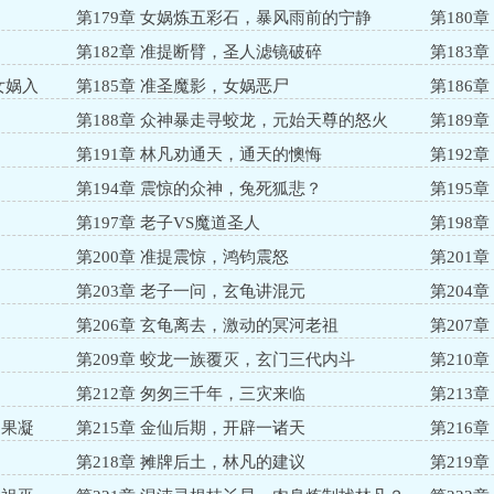
第179章 女娲炼五彩石，暴风雨前的宁静
第180
第182章 准提断臂，圣人滤镜破碎
第183
女娲入
第185章 准圣魔影，女娲恶尸
第186
第188章 众神暴走寻蛟龙，元始天尊的怒火
第189
第191章 林凡劝通天，通天的懊悔
第192
第194章 震惊的众神，兔死狐悲？
第195
第197章 老子VS魔道圣人
第198
第200章 准提震惊，鸿钧震怒
第201
第203章 老子一问，玄龟讲混元
第204
问
第206章 玄龟离去，激动的冥河老祖
第207
第209章 蛟龙一族覆灭，玄门三代内斗
第210
第212章 匆匆三千年，三灾来临
第213
道果凝
第215章 金仙后期，开辟一诸天
第216
第218章 摊牌后土，林凡的建议
第219