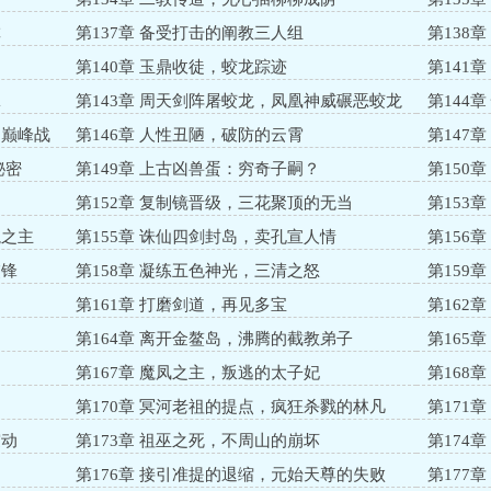
虐
第137章 备受打击的阐教三人组
第138
鼎
第140章 玉鼎收徒，蛟龙踪迹
第141
脉
第143章 周天剑阵屠蛟龙，凤凰神威碾恶蛟龙
第144
的巅峰战
第146章 人性丑陋，破防的云霄
第147
秘密
第149章 上古凶兽蛋：穷奇子嗣？
第150
第152章 复制镜晋级，三花聚顶的无当
第153
龙之主
第155章 诛仙四剑封岛，卖孔宣人情
第156
交锋
第158章 凝练五色神光，三清之怒
第159
第161章 打磨剑道，再见多宝
第162
第164章 离开金鳌岛，沸腾的截教弟子
第165
第167章 魔凤之主，叛逃的太子妃
第168
第170章 冥河老祖的提点，疯狂杀戮的林凡
第171
震动
第173章 祖巫之死，不周山的崩坏
第174
第176章 接引准提的退缩，元始天尊的失败
第177