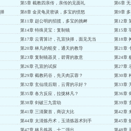
第5章 截教四亲传，亲传的见面礼
第6章 
选择
第8章 金灵龟灵密谈，多宝的愤怒
第9章 
第11章 赵公明的招揽，多宝的挑衅
第12章
第14章 特殊灵宝：复制镜
第15章
第17章 云霄算计，孔宣抉择，面见无当
第18章
第20章 林凡的蜕变，通天的教导
第21章
第23章 复制镜器灵，碧霄的敌意
第24章
第26章 孔宣的试探
第27章
第29章 截教药谷，先天肉苁蓉？
第30章
第32章 玄仙境后期，云霄的示好？
第33章
第35章 各方反应，拉拢林凡？
第36章
第38章 剑破三九雷劫
第39章
第41章 三清聚首，商议大比
第42章
第44章 太清炼丹术，玉清炼器术到手
第45章
第47章 林凡炼器，十二强出
第48章