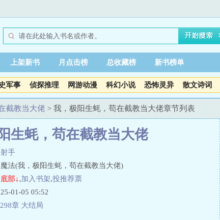
上架新书
月点击榜
总收藏榜
新书榜单
史军事
侦探推理
网游动漫
科幻小说
恐怖灵异
散文诗词
在截教当大佬
> 我，极阳生蚝，苟在截教当大佬章节列表
阳生蚝，苟在截教当大佬
之射手
魔法(我，极阳生蚝，苟在截教当大佬)
底部↓
,
加入书架
,
投推荐票
01-05 05:52
298章 大结局