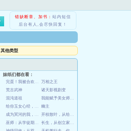
错缺断章、加书：
站内短信
后台有人,会尽快回复！
其他类型
妹纸们都在看：
完蛋！我被合欢宗妖女包围了
万相之王
荒古武神
诸天影视剧变
混沌道祖
我能赋予美女师尊系统
给你玉女心经，没让你用双修证道
幽主
成为冥河的我，分身制霸了洪荒
开枝散叶，从给嫂子解毒开始无敌
巫师：从学徒期开始入侵土着文明
长生，从创立家族开始
神级回收：从双生武魂开始
天机阁行走，你让我当捧场路人