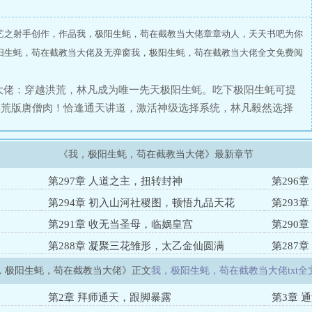
艺之射手创作，作品我，极阳生蚝，苟在截教当大佬章章动人，天天书吧为你
阳生蚝，苟在截教当大佬及无弹窗我，极阳生蚝，苟在截教当大佬全文免费阅
大佬：穿越洪荒，林凡成为唯一先天极阳生蚝。吃下极阳生蚝可提
洪荒版唐僧肉！恰逢通天讲道，激活神级选择系统，林凡毅然选择
后续的封神量劫，还有自身唐僧肉属性的体质，林凡决定苟住不
，苟过封神量劫，苟过西游量劫，回归二十一世纪当大佬！
《我，极阳生蚝，苟在截教当大佬》最新章节
第297章 人道之主，扭转封神
第296
第294章 初入山河社稷图，顿悟九品天花
第293
第291章 收无当圣母，临娲皇宫
第290
第288章 凝聚三花雏形，太乙金仙圆满
第287
，极阳生蚝，苟在截教当大佬》正文
我，极阳生蚝，苟在截教当大佬txt全
第2章 拜师通天，跟脚暴露
第3章 