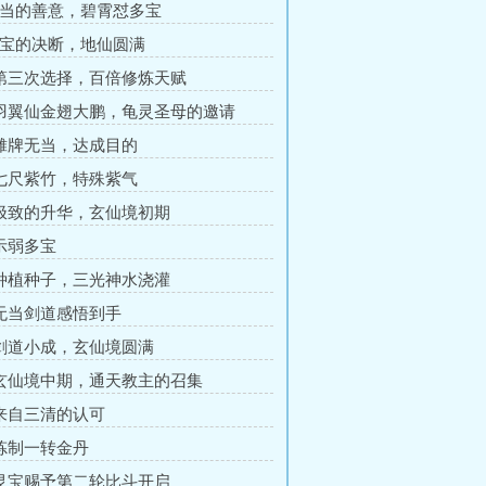
无当的善意，碧霄怼多宝
多宝的决断，地仙圆满
 第三次选择，百倍修炼天赋
 羽翼仙金翅大鹏，龟灵圣母的邀请
 摊牌无当，达成目的
 七尺紫竹，特殊紫气
 极致的升华，玄仙境初期
 示弱多宝
 种植种子，三光神水浇灌
 无当剑道感悟到手
 剑道小成，玄仙境圆满
 玄仙境中期，通天教主的召集
 来自三清的认可
 炼制一转金丹
 灵宝赐予第二轮比斗开启