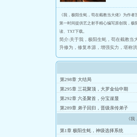
《我，极阳生蚝，苟在截教当大佬》为作者
第一时间提供艺之射手精心编写原创我，极
读、TXT下载。
简介:关于我，极阳生蚝，苟在截教当
升修为，修复本源，增强实力，堪称
拜师通天加入截教保全自身。一想到
浪。先定一个小目标，苟过巫妖量劫
第298章 大结局
第295章 三花聚顶，大罗金仙中期
第292章 六圣聚首，分宝崖显
第289章 弟子回归，晋级亲传弟子
《我
第1章 极阳生蚝，神级选择系统