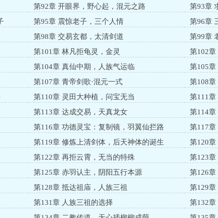
第92章 开眼界，野心起，混元之路
第93章
子
第95章 震惊老子，三个人情
第96章
第98章 交易玄都，太清剑道
第99章
第101章 林凡拒龟灵，金灵
第102
第104章 真仙中期，人族气运临
第105
第107章 青帝剑歌·混元一式
第108
好
第110章 灵田大种植，问宝无当
第111
第113章 达成交易，天真龙女
第114
第116章 功德灵宝：复制镜，羽翼仙拦路
第117
发
第119章 修炼上清剑体，后天神体的诞生
第120
属
第122章 再拒云霄，无当的特殊
第123
第125章 赤羽认主，阴阳五行本源
第126
第128章 抵达祖庙，人族三祖
第129
第131章 人族三祖的选择
第132
第134章 二教传道，无心插柳柳成荫
第135