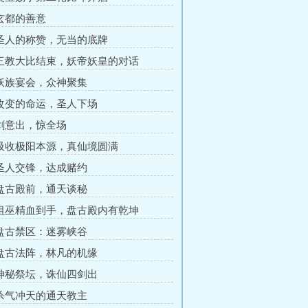
 玄都的善意
 圣人的称赞，无当的底牌
 三教大比结束，妖帝妖皇的对话
 妖族宴会，众神聚集
 改变的命运，圣人下场
 剑意出，惊全场
 吸收极阳本源，真仙境圆满
 圣人交锋，达成赌约
 盘古殿前，通天谈秘
 祖巫精血到手，盘古殿内有乾坤
 盘古禁区：迷雾峡谷
 盘古法阵，林凡的机缘
 神秘祭坛，诛仙四剑出
 杀气冲天的通天教主