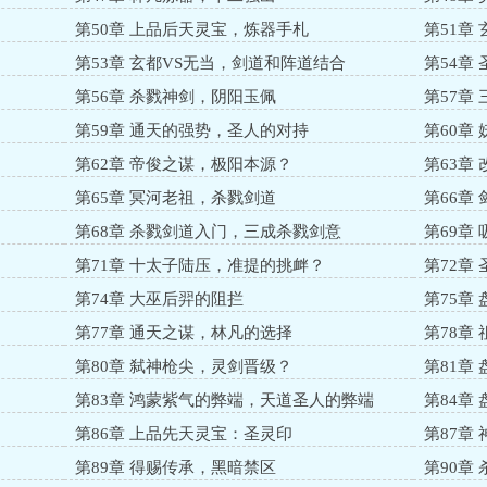
第50章 上品后天灵宝，炼器手札
第51章
第53章 玄都VS无当，剑道和阵道结合
第54章
第56章 杀戮神剑，阴阳玉佩
第57章
第59章 通天的强势，圣人的对持
第60章
第62章 帝俊之谋，极阳本源？
第63章
第65章 冥河老祖，杀戮剑道
第66章
第68章 杀戮剑道入门，三成杀戮剑意
第69章
第71章 十太子陆压，准提的挑衅？
第72章
第74章 大巫后羿的阻拦
第75章
第77章 通天之谋，林凡的选择
第78章
第80章 弑神枪尖，灵剑晋级？
第81章
第83章 鸿蒙紫气的弊端，天道圣人的弊端
第84章
第86章 上品先天灵宝：圣灵印
第87章
第89章 得赐传承，黑暗禁区
第90章