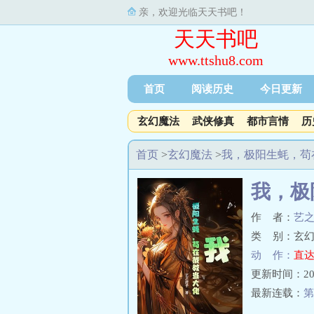
亲，欢迎光临天天书吧！
天天书吧
www.ttshu8.com
首页
阅读历史
今日更新
玄幻魔法
武侠修真
都市言情
历
首页
>
玄幻魔法
>
我，极阳生蚝，苟
我，极
作 者：
艺
类 别：玄幻
动 作：
直达
更新时间：2025-
最新连载：
第