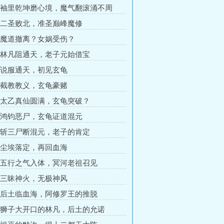
章 袖里乾坤磨心境，魔气翻滚涌不周
章 二圣败北，准圣巅峰魔修
章 魔道撤离？女娲受伤？
章 林凡阻通天，老子元始借宝
章 说服通天，初见玄龟
章 截教教义，玄龟豪赌
章 太乙真仙圆满，玄龟突破？
章 鸿钧恶尸，玄龟证道混元
章 斩三尸断混元，老子的肯定
章 尘埃落定，再回血海
章 五行之气入体，冥河老祖召见
章 三昧神火，无极神风
章 后土临血海，阿修罗王的推脱
章 狮子大开口的林凡，后土的允诺