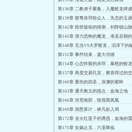
第136章 二教弟子聚集，入魔蛟龙肆
第139章 桀骜赤羽惊众人，失态的玉
第142章 惊世骇俗的猜测，剑阵锁山
第145章 潜力恐怖的魔龙，准圣后期
力
第148章 无当VS大罗蛟龙，沼泽下的
第151章 事件结束，庞大功德
第154章 心态炸裂的赤羽，暴怒的蛟
第157章 再度交易孔宣，擦肩而过的
第160章 重伤的四圣，深渊的紫眸
第163章 通天教主的指点：血海之地
第166章 洪荒南部，惊现黑凤凰
第169章 洞悉算计，林凡欲入局
第172章 业火红莲子的诱惑，血海的
第175章 女娲止戈，六圣降临