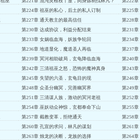
服祖巫
第221章 混沌灵根枝丫显，肉身炼制找林凡？
第222
第224章 祖巫的私心，后土的私人订制
第225
糕
第227章 通天教主的最高信任
第228
第230章 达成协议，利益分配结束
第231
第233章 女娲临血海，妖族争轮回
第234
第236章 地道显化，魔道圣人再临
第237
第239章 冥河相助破局，玄龟降临血海
第240
第242章 三清祖巫之怒，恐怖的魔神真身
第243
道
第245章 失望的六圣，玄龟目的现
第246
第248章 众圣分幽冥，完善幽冥界
第249
第251章 三清谋人族，激动的冥河老祖
第252
第254章 巫妖动众神惊，玄都奉命下山
第255
主
第257章 截教变革，拒绝通天
第258
第260章 孔宣的求问，林凡的谋划
第261
第263章 烛龙的决断，龙族的选择
第264