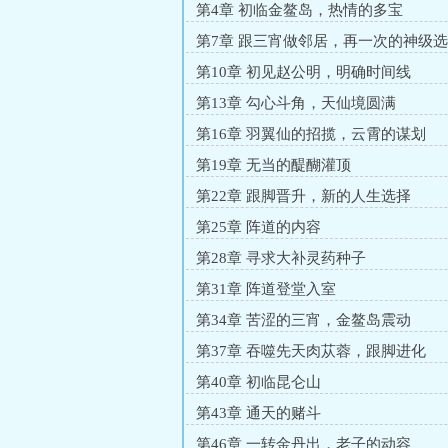
第4章 初临金鳌岛，热情的多宝
第7章 跟三宵做邻居，再一次的神级
第10章 初见赵公明，明确时间线
第13章 勾心斗角，天仙境圆满
第16章 羽翼仙的招揽，云霄的谋划
第19章 无当的醍醐灌顶
第22章 跟脚晋升，新的人生选择
第25章 阵道的内容
第28章 寻求大补灵药种子
第31章 阵道登堂入室
第34章 苦涩的三宵，金鳌岛震动
第37章 吞噬先天肉苁蓉，跟脚进化
第40章 初临昆仑山
第43章 通天的赌斗
第46章 一转金丹出，老子的动容