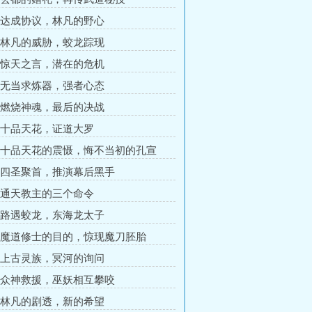
章 达成协议，林凡的野心
章 林凡的威胁，蛟龙踪现
章 惊天之言，潜在的危机
章 无当求炼器，强者心态
章 燃烧神魂，最后的决战
章 十品天花，证道大罗
章 十品天花的震慑，悔不当初的孔宣
章 四圣聚首，推演幕后黑手
章 通天教主的三个命令
章 路遇蛟龙，东海龙太子
章 魔道修士的目的，惊现魔刀胚胎
章 上古灵族，冥河的询问
章 众神救援，巫妖相互攀咬
章 林凡的剧透，新的希望