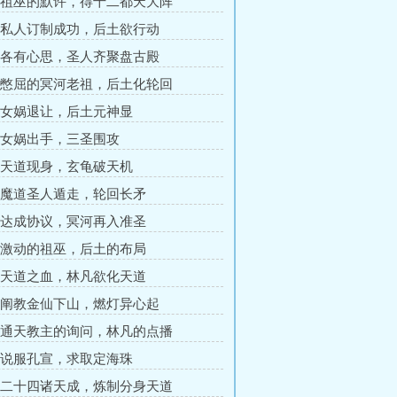
章 祖巫的默许，得十二都天大阵
章 私人订制成功，后土欲行动
章 各有心思，圣人齐聚盘古殿
章 憋屈的冥河老祖，后土化轮回
章 女娲退让，后土元神显
章 女娲出手，三圣围攻
章 天道现身，玄龟破天机
章 魔道圣人遁走，轮回长矛
章 达成协议，冥河再入准圣
章 激动的祖巫，后土的布局
章 天道之血，林凡欲化天道
章 阐教金仙下山，燃灯异心起
章 通天教主的询问，林凡的点播
章 说服孔宣，求取定海珠
章 二十四诸天成，炼制分身天道