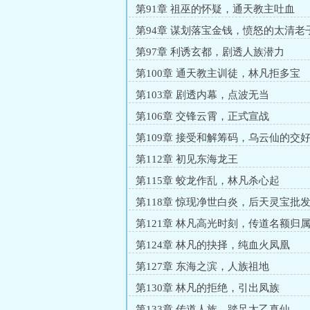
第91章 祖巫的怀疑，通天教主吐血
第94章 谋划落宝金钱，愤怒的太清老
第97章 利诱玄都，剧透人族潜力
第100章 通天教主训徒，林凡拒多宝
第103章 剧透内幕，点波无当
第106章 交锋云霄，正式宣战
第109章 接受和解筹码，乌云仙的交
第112章 初见东海龙王
第115章 蛟龙作乱，林凡杀心起
第118章 惊现净世白炎，后天灵宝批
第121章 林凡高光时刻，传道名额归
第124章 林凡的抉择，纯血火凤凰
第127章 东海之滨，人族祖地
第130章 林凡的拒绝，引出凤族
第133章 传道人族，踏足太乙真仙