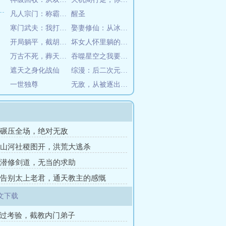
凡人宗门：称霸诸天万界
醒圣
寒门武夫：我打穿武举路，镇山河
娶妻修仙：从冰山宗主开始
开局躺平，截胡五星女帝老婆
坏女人怀里躺的是年级大佬
万古不死，葬天，葬地，葬众生
吞噬星空之我要成为人上人
遮天之身化战仙
综漫：后二次元时代
一世独尊
无敌，从被逐出宗门开始
章 碾压全场，绝对无敌
章 山河社稷图开，洪荒大逃杀
章 潜修剑道，无当的求助
章 告别太上老君，通天教主的感慨
文下载
通过考验，截教内门弟子