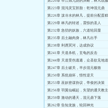
第220章 帝江烛九阴的决断，林凡说
第223章 混沌灵宝胚胎：乾坤混元鼎
第226章 泼冷水的林凡，提前分配蛋
第229章 林凡的转述，震惊的圣人
第232章 急切的妖族，六道轮回显
第235章 后土融肉身，林凡出手
第238章 利诱冥河，达成协议
第241章 天道杀机，玄龟的反击
第244章 天道受伤逃遁，众圣欲见地
第247章 后土破关，半步混元极致
第250章 系统崩坏，悟性逆天
第253章 巫妖密谋协议，帝俊的决策
第256章 羽翼仙崛起，失望的通天教
第259章 激动的通天，混元鼎下落
第262章 告知龙族，轮回神光