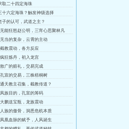
 求取二十四定海珠
 三十六定海珠？触发神级选择
 老子的认可，武道之主？
章 无能狂怒赵公明，三宵心思聚林凡
章 无当的复杂，云霄的主动
章 截教震动，各方反应
章 疯狂炼丹，初入龙宫
章 敖广的赔礼，交易完成
章 孔宣的交易，三株梧桐树
章 通天教主召集，截教传道？
章 凤族目的，孔宣的筹码
章 大鹏送宝瓶，龙族震动
章 人族的傲骨，洞悉危机本质
章 凤凰血脉的赋予，人风诞生
章 玄都的赠礼，再传武道秘技