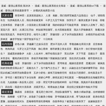
-
-
-
漫威：最强山寨系统 陈沐沐
漫威：最强山寨系统全文阅读
漫威：最强山寨系统txt下载
漫
-
威：最强山寨系统最新章节
好看的其他类型小说
大家在看
兽世种田：反派崽崽超粘人
人渣
抱歉，我们指挥官她是六边形战士
仙子，请助我
长生
玩弄疯批兽人后，我在兽校被宠坏
斗罗之九宝宁风致
快穿生子：貌美女配多子多福
吞噬
之造神系统
穿越七零，小混混老公竟深藏不露
我的幼驯染不可能是琴酒
首辅大人后悔了，我已
宠冠六宫
诸天：从满江红开始
村姑挺孕肚随军，全大院都追着宠
我从斗罗镜像诸天
靠魔法游
戏在现实超凡
和侯爷互穿后，他宅斗上瘾了
穿越综影：从下乡开始隐居幕后
从模拟开始成为诡
异神灵
嫌弃宇智波？我宇智波不玩了
十日终焉
站内强推
好色小姨
穿越豪门之娱乐后宫
肥水不流外人田
带着战略仓库回大唐
后宫春春
色
艳海风波
斗罗之九宝宁风致
御心香帅
都市娇妻之美女后宫
重返大学：你们管他叫贫困
生？
漫威里的德鲁伊
火影：人在木叶，纲手给我生孩子
荒古武神
天下节度
花都太子
最强
末世进化
魔艳武林后宫传
兽校开局被强吻？我被疯批们娇宠
混在洪武当咸鱼
都市悠闲生活
经典收藏
仙逆
穿越综影：从下乡开始隐居幕后
星穹铁道，舰娘但是群星
恶魔法则
被疯批
病娇强制爱后我认命了
花魁当久了，当个炼气士怎么了
骑士：从融合达古巴破碎腰带开始
四合
院从机械工程师开始制霸全球
五岁小奶包：娘有万亩物资空间
假圣女只想摆烂，奈何真圣女不
许
穿书后！搬空家当下乡当知青
娇娇心声野，撩得反派王爷红眼宠
一颗电磁果实在海贼世界玩
出花
九姑娘她一身反骨人还狂
火影：用宝可梦在砂隐村种田
仙子阿姨，我真的不喜欢魔道宗
门
四合院：我是何大清亲弟
贞观开荒人
暗香如故之再嫁
四合院之报复易中海贴大字报
最近更新
魏庭枝
京夜臣欢
看见死亡倒计时，刑侦队被我带飞
御兽小师妹穿越，全村猪猪听
号令
疯柳腰
七零下乡，农场多了位貌美小辣椒
穿书错嫁反派大佬，带飞炮灰全家
老弟你再恋
爱脑，姐就嫁你死对头
恶毒继母带崽吃香喝辣
伪装乖乖女？被贵校大佬亲哭了
改嫁疯批世子