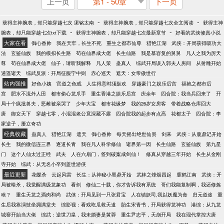
上一页
第1 - 50章
下一页
-
-
获得主神腕表，却只能穿越七次 渠铭太南
获得主神腕表，却只能穿越七次全文阅读
获得主神
-
-
腕表，却只能穿越七次txt下载
获得主神腕表，却只能穿越七次最新章节
好看的武侠修真小说
大家在看
御心香帅
我在天牢，长生不死
重生之都市仙尊
猎艳江湖
武侠：开局获得吸功大
法
玄鉴仙族
我的模拟长生路
苟在仙界成大佬
长生仙路
我是慕容复的舅舅
凡人之我为厉天
尊
苟在仙界成大佬
仙子，请听我解释
凡人策
蛊真人
综武开局误入郭夫人房间
从射雕开始
逍遥诸天
综武反派：开局征服宁中则
赤心巡天
遮天：女帝傲世行
站内强推
好色小姨
官道之色戒
人生得意时须纵欢
穿越豪门之娱乐后宫
福艳之都市后
宫
肥水不流外人田
都市偷心龙爪手
重生香港之娱乐后宫
庆余年
四合院：我当兵回来了
开
局十个疯批兽夫，恶雌被亲哭了
少年大宝
都市花缘梦
我的26岁女房客
带着战略仓库回大
唐
御女天下
穿越七零，小混混老公竟深藏不露
四合院我的起步有点高
花都太子
四合院：李
家逆子，屡立奇功
经典收藏
蛊真人
猎艳江湖
遮天
御心香帅
每天摇出绝世仙资
剑来
武侠：从鹿鼎记开始
长生
我的微信连三界
逐道长青
我在凡人科学修仙
诸界第一因
长生仙路
玄鉴仙族
第九星
门
这个人仙太过正经
武夫
人在六扇门，签到破案成剑仙！
修真从穿越三年开始
长生从金刚
寺开始
综武：从无名小卒到盖世游侠
最近更新
花蝶杀
云起风雷
长生：从神秘小黑鼎开始
武林之烽烟四起
鹿鹤江南
武侠：开
局被暗杀，我觉醒满级龙象功
看剑
修仙二十载，你才告诉我有系统
哥们我能复制啊，我还修炼
啥？
重生天龙之酒肉和尚
武侠：开局见到一只张君宝
人在镇妖司,我以妖魔为食
归元道途
重
生后我靠演技坐拥满堂夫
综影视：看戏吃瓜救天道
胎生宋青书，开局获得龙神功
港综：从九龙
城寨开始当大佬
综武：逆世刀皇，我未婚妻是黄蓉
重生尹志平，天崩开局
我在现代掌控大唐