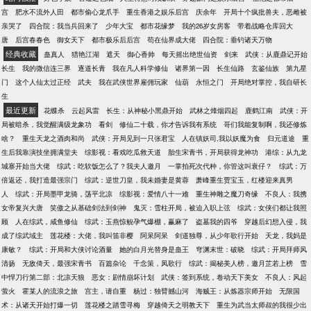
宫
肥水不流外人田
都市偷心龙爪手
重生香港之娱乐后宫
庆余年
开局十个疯批兽夫，恶雌被
亲哭了
四合院：我当兵回来了
少年大宝
都市花缘梦
我的26岁女房客
带着战略仓库回大
唐
后宫春春色
御女天下
都市极乐后后宫
苟在仙界成大佬
四合院：垂钓诸天万物
经典收藏
蛊真人
猎艳江湖
遮天
御心香帅
每天摇出绝世仙资
剑来
武侠：从鹿鼎记开始
长生
我的微信连三界
逐道长青
我在凡人科学修仙
诸界第一因
长生仙路
玄鉴仙族
第九星
门
这个人仙太过正经
武夫
我在武侠世界雇佣玩家
仙葫
永恒之门
开局绝对掌控，我自研长
生
最近更新
花蝶杀
云起风雷
长生：从神秘小黑鼎开始
武林之烽烟四起
鹿鹤江南
武侠：开
局被暗杀，我觉醒满级龙象功
看剑
修仙二十载，你才告诉我有系统
哥们我能复制啊，我还修炼
啥？
重生天龙之酒肉和尚
武侠：开局见到一只张君宝
人在镇妖司,我以妖魔为食
归元道途
重
生后我靠演技坐拥满堂夫
综影视：看戏吃瓜救天道
胎生宋青书，开局获得龙神功
港综：从九龙
城寨开始当大佬
综武：吃软饭怎么了？我夫人邀月
一掌拍死次代种，你管这叫衰仔？
综武：万
倍返还，我打造最强宗门
综武：逆世刀皇，我未婚妻是黄蓉
萧峰重生贾宝玉，红楼迎来真男
人
综武：开局墨甲龙骑，荡平北凉
综影视：爱情八十一难
重生神雕之魔刀奇缘
不良人：我携
女帝复兴大唐
笑傲之从基础剑法到剑神
鬼灭：雪柱开局，被迫入职上弦
综武：女侠们都让我照
顾
人在综武，咸鱼修仙
综武：玉燕惊鲵孕气爆棚，赢麻了
盗墓我的四爷
穿越后幻想入侵，我
成了综武域主
莲花楼：大佬，我叫笛非樱
阿呆阿呆
剑道独尊，从少年歌行开始
天龙，我妈是
康敏？
综武：开局和大侠讨论酒量
她的白月光替身是蛊王
穹渊末世：破晓
综武：开局拜师风
清扬
无敌倚天，最强宋青书
百篇杂论
千念策，凤歌行
综武：揭秘美人榜，邀月芷若上榜
雪
中悍刀行第二部：北凉天狼
恶女：剧情崩坏计划
武侠：签到系统，卷动天下美女
不良人：风起
萤火
霍某人的流浪之旅
宫主，请自重
杨过：独臂撼山河
海贼王：从炼器宗师开始
无限国
术：从诸天开始打爆一切
莲花楼之踏雪寻梅
穿越倚天之明教天下
重生为武当太师叔的我很少出