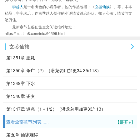
季越人
是一名出色的小说作者，他的作品包括：《
玄鉴仙族
》、等，本本
精品，字字珠玑，作者季越人创作的小说情节跌宕起伏、扣人心弦，情节与文
笔俱佳。
最新章节玄鉴仙族全文阅读推荐地址：
https://m.ttshu8.com/info/60599.html
玄鉴仙族
第1351章 噩耗
第1350章 争广（2）（潜龙勿用加更34 35/113）
第1349章 下水
第1348章 崟变
第1347章 道兆（1＋1/2）（潜龙勿用加更33/113）
查看全部章节列表......
【展开+】
第五章 仙缘难得