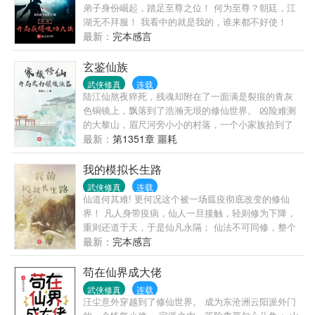
弟子身份崛起，踏足至尊之位！ 何为至尊？朝廷，江
湖无不拜服！ 我看中的就是我的，谁来都不好使！
（武侠世界融合书，以金庸武侠为主，辅以其他武侠
最新：
完本感言
世界）
玄鉴仙族
武侠修真
连载
陆江仙熬夜猝死，残魂却附在了一面满是裂痕的青灰
色铜镜上，飘落到了浩瀚无垠的修仙世界。 凶险难测
的大黎山，眉尺河旁小小的村落，一个小家族拾到了
这枚镜子，于是传仙道授仙法，开启波澜壮阔的新时
最新：
第1351章 噩耗
代。 (家族修仙，不圣母，种田，无系统，群像文)
我的模拟长生路
武侠修真
连载
仙道何其难! 更何况这个被一场瘟疫彻底改变的修仙
界！ 凡人身带疫病，仙人一旦接触，轻则修为下降，
重则还道于天，于是仙凡永隔； 仙法不可同修，整个
修仙界成为了一个巨大的黑暗森林； …… 李凡穿越而
最新：
完本感言
来，虽有雄心万丈，却只能于凡尘中打滚，蹉跎一
生。 好在临终之时终于觉醒异宝，能够化真为假，将
苟在仙界成大佬
真实的人生转为黄粱一梦，重回刚穿越之时！ 于是，
武侠修真
连载
李凡开始了他的漫漫长生路！ 第二世，李凡历时五十
汪尘意外穿越到了修仙世界。 成为东沧洲云阳派外门
载终权倾天下，但却遍寻世间而不见仙踪。只在人生