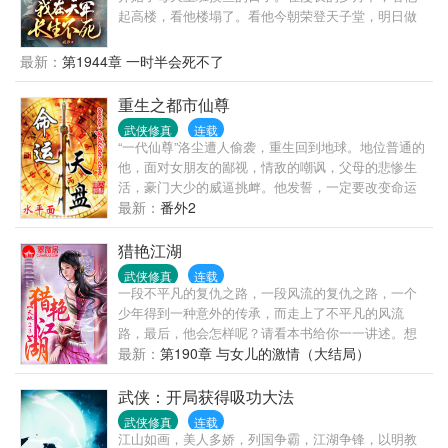
起高楼，看他楼塌了。看他今朝荣登天子堂，明日做
那阶下囚。看他家族富贵，看他夷三族。看他王权富
贵，看他国破家亡。变化的是岁月人生，不变的是长
最新：
第1944章 一时半会死不了
生岁月。陈观楼熬死了宗师，熬死了大宗师，熬死了
一个个大佬，终究成为无敌的存在。
重生之都市仙尊
武侠修真
连载
“一代仙尊”洛尘遭人偷袭，重生回到地球。地位普通的
他，面对女朋友的鄙视，情敌的嘲讽，父母的悲惨生
活，豪门大少的威逼挑衅。他发誓，一定要改变命运
的不公，站在这个世界的巅峰，告诉所有人，他洛
最新：
番外2
尘，曾经来过。
猎艳江湖
武侠修真
连载
一段不平凡的复仇之路，一段风流的复仇之路，一个
少年得到一种意外的传承，而走上了不平凡的风流
路，最后，他会怎样呢？请看本书给你一一讲述。想
看刺激的点击！！本书既是是以一部好看的武侠小
最新：
第190章 与女儿的激情（大结局）
说，敬请阅读与收藏！
武侠：开局获得吸功大法
武侠修真
连载
江山如画，美人多娇，列国争霸，江湖争锋，以明教