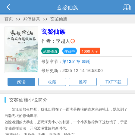
玄鉴仙族
首页
>>
武侠修真
>>
玄鉴仙族
玄鉴仙族
作者：
季越人
武侠修真
连载中
1000 万字
最新章节：
第1351章 噩耗
最后更新：2025-12-14 16:58:00
阅读
收藏
推荐
TXT下载
玄鉴仙族小说简介
陆江仙熬夜猝死，残魂却附在了一面满是裂痕的青灰色铜镜上，飘落到了
浩瀚无垠的修仙世界。
凶险难测的大黎山，眉尺河旁小小的村落，一个小家族拾到了这枚镜子，于是
传仙道授仙法，开启波澜壮阔的新时代。
(家族修仙，不圣母，种田，无系统，群像文)