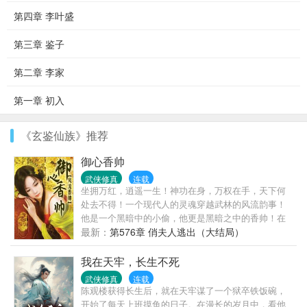
第四章 李叶盛
第三章 鉴子
第二章 李家
第一章 初入
《玄鉴仙族》推荐
御心香帅
武侠修真
连载
坐拥万红，逍遥一生！神功在身，万权在手，天下何
处去不得！一个现代人的灵魂穿越武林的风流韵事！
他是一个黑暗中的小偷，他更是黑暗之中的香帅！在
前后两代武林十花，几位师娘以及众多的美人美妇的
最新：
第576章 俏夫人逃出（大结局）
帮助之下，他成为了这一个大陆最顶端的存在！整一
个大陆几乎所有的美人都被他收入后宫之中！而故事
我在天牢，长生不死
的开端，是从他将上一代武林十花的花魁沈雪柔给采
武侠修真
连载
了开始……
陈观楼获得长生后，就在天牢谋了一个狱卒铁饭碗，
开始了每天上班摸鱼的日子。在漫长的岁月中，看他