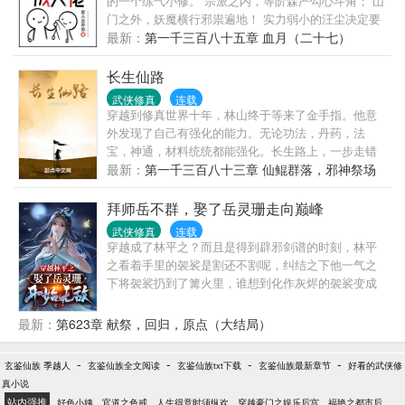
的一个练气小修。 宗派之内，等阶森严勾心斗角； 山
的末尾得见仙人痕迹。 第三世，李凡殚精竭虑、百般
门之外，妖魔横行邪祟遍地！ 实力弱小的汪尘决定要
谋划，却终抵不过仙人一剑！ 第四世…… …… 我，
苟到天荒地老。 然而苟着苟着…… 他发现自己竟然成
最新：
第一千三百八十五章 血月（二十七）
李凡，一介凡人，百世不悔，但求长生！
了大佬！
长生仙路
武侠修真
连载
穿越到修真世界十年，林山终于等来了金手指。他意
外发现了自己有强化的能力。无论功法，丹药，法
宝，神通，材料统统都能强化。长生路上，一步走错
万劫不复。唯有持如履薄冰之心，行勇猛精进之事，
最新：
第一千三百八十三章 仙鲲群落，邪神祭场
方能乘风破浪击楫中流！...且看一介小人物，如何起
于江湖微...
拜师岳不群，娶了岳灵珊走向巅峰
武侠修真
连载
穿越成了林平之？而且是得到辟邪剑谱的时刻，林平
之看着手里的袈裟是割还不割呢，纠结之下他一气之
下将袈裟扔到了篝火里，谁想到化作灰烬的袈裟变成
一缕青烟进入他体内……烧秘籍就变强？那烧个修仙
功法呢…………
最新：
第623章 献祭，回归，原点（大结局）
-
-
-
-
玄鉴仙族 季越人
玄鉴仙族全文阅读
玄鉴仙族txt下载
玄鉴仙族最新章节
好看的武侠修
真小说
站内强推
好色小姨
官道之色戒
人生得意时须纵欢
穿越豪门之娱乐后宫
福艳之都市后